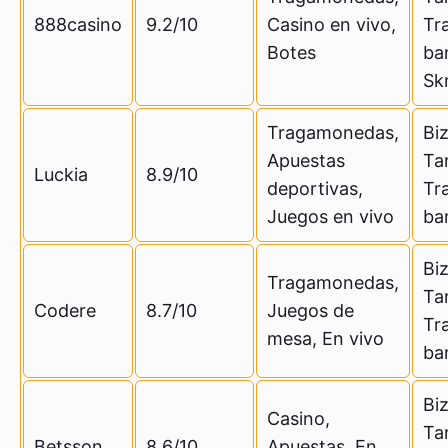
888casino
9.2/10
Casino en vivo,
Tr
Botes
ba
Skr
Tragamonedas,
Bi
Apuestas
Tar
Luckia
8.9/10
deportivas,
Tr
Juegos en vivo
ba
Bi
Tragamonedas,
Tar
Codere
8.7/10
Juegos de
Tr
mesa, En vivo
ba
Bi
Casino,
Tar
Betsson
8.6/10
Apuestas, En