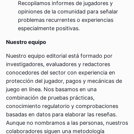
Recopilamos informes de jugadores y
opiniones de la comunidad para señalar
problemas recurrentes o experiencias
especialmente positivas.
Nuestro equipo
Nuestro equipo editorial está formado por
investigadores, evaluadores y redactores
conocedores del sector con experiencia en
protección del jugador, pagos y mecánicas de
juego en línea. Nos basamos en una
combinación de pruebas prácticas,
conocimiento regulatorio y comprobaciones
basadas en datos para elaborar las reseñas.
Aunque no nombramos a las personas, nuestros
colaboradores siguen una metodología