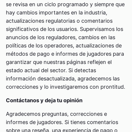
se revisa en un ciclo programado y siempre que
hay cambios importantes en la industria,
actualizaciones regulatorias o comentarios
significativos de los usuarios. Supervisamos los
anuncios de los reguladores, cambios en las
políticas de los operadores, actualizaciones de
métodos de pago e informes de jugadores para
garantizar que nuestras páginas reflejen el
estado actual del sector. Si detectas
información desactualizada, agradecemos las
correcciones y lo investigaremos con prontitud.
Contáctanos y deja tu opinión
Agradecemos preguntas, correcciones e
informes de jugadores. Si tienes comentarios
sobre una reseña, una experiencia de pago o